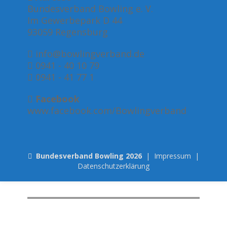
Bundesverband Bowling e. V.
Im Gewerbepark D 44
93059 Regensburg
info@bowlingverband.de
0941 - 40 10 79
0941 - 41 77 1
Facebook
www.facebook.com/Bowlingverband
Bundesverband Bowling 2026
|
Impressum
|
Datenschutzerklärung