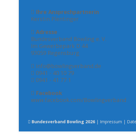
Ihre Ansprechpartnerin
Kerstin Plentinger
Adresse
Bundesverband Bowling e. V.
Im Gewerbepark D 44
93059 Regensburg
info@bowlingverband.de
0941 - 40 10 79
0941 - 41 77 1
Facebook
www.facebook.com/Bowlingverband
Bundesverband Bowling 2026
|
Impressum
|
Date