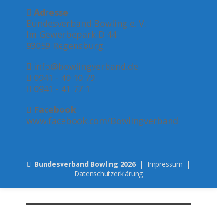
Adresse
Bundesverband Bowling e. V.
Im Gewerbepark D 44
93059 Regensburg
info@bowlingverband.de
0941 - 40 10 79
0941 - 41 77 1
Facebook
www.facebook.com/Bowlingverband
Bundesverband Bowling 2026
|
Impressum
|
Datenschutzerklärung