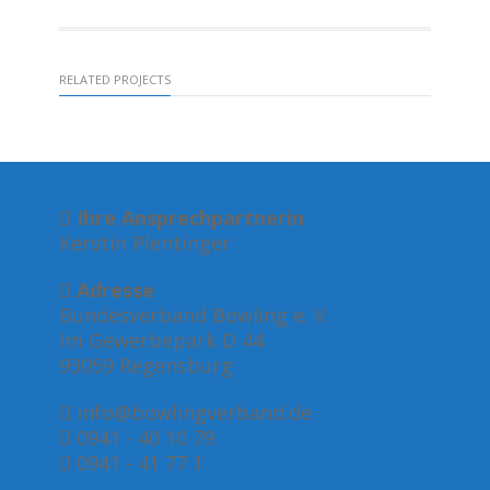
RELATED PROJECTS
Ihre Ansprechpartnerin
Kerstin Plentinger
Adresse
Bundesverband Bowling e. V.
Im Gewerbepark D 44
93059 Regensburg
info@bowlingverband.de
0941 - 40 10 79
0941 - 41 77 1